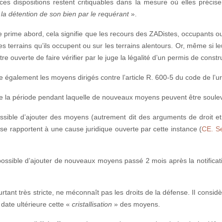
es dispositions restent critiquables dans la mesure où elles précisen
 la détention de son bien par le requérant
».
e prime abord, cela signifie que les recours des ZADistes, occupants ou
es terrains qu’ils occupent ou sur les terrains alentours. Or, même si le
tre ouverte de faire vérifier par le juge la légalité d’un permis de constru
rte également les moyens dirigés contre l’article R. 600-5 du code de l’
imite la période pendant laquelle de nouveaux moyens peuvent être soule
possible d’ajouter des moyens (autrement dit des arguments de droit et 
ls se rapportent à une cause juridique ouverte par cette instance (
CE. Se
s possible d’ajouter de nouveaux moyens passé 2 mois après la notific
rtant très stricte, ne méconnaît pas les droits de la défense. Il considè
 date ultérieure cette «
cristallisation
» des moyens.