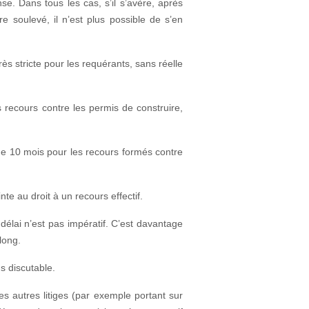
nse. Dans tous les cas, s’il s’avère, après
e soulevé, il n’est plus possible de s’en
ès stricte pour les requérants, sans réelle
s recours contre les permis de construire,
 de 10 mois pour les recours formés contre
te au droit à un recours effectif.
 délai n’est pas impératif. C’est davantage
long.
us discutable.
s autres litiges (par exemple portant sur