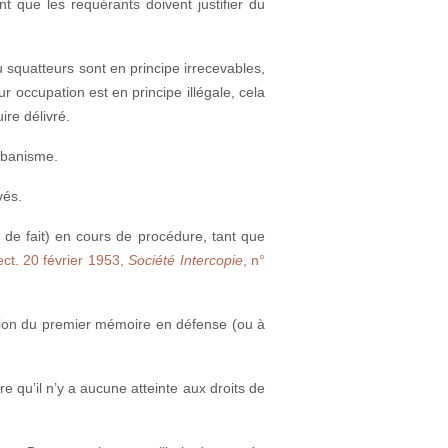
t que les requérants doivent justifier du
 squatteurs sont en principe irrecevables,
ur occupation est en principe illégale, cela
ire délivré.
urbanisme.
vés.
de fait)
en cours de procédure, tant que
ct. 20 février 1953,
Société Intercopie
, n°
ation du premier mémoire en défense (ou à
re qu’il n’y a aucune atteinte aux droits de