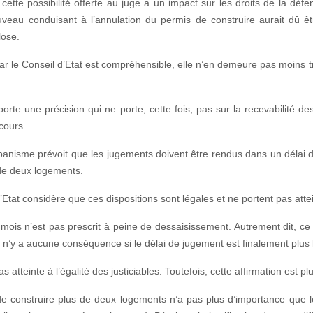
 cette possibilité offerte au juge a un impact sur les droits de la défe
veau conduisant à l’annulation du permis de construire aurait dû êtr
lose.
ar le Conseil d’Etat est compréhensible, elle n’en demeure pas moins tr
porte une précision qui ne porte, cette fois, pas sur la recevabilité de
cours.
’urbanisme prévoit que les jugements doivent être rendus dans un délai
 de deux logements.
tat considère que ces dispositions sont légales et ne portent pas attein
0 mois n’est pas prescrit à peine de dessaisissement. Autrement dit, ce
’il n’y a aucune conséquence si le délai de jugement est finalement plus 
s atteinte à l’égalité des justiciables. Toutefois, cette affirmation est pl
 de construire plus de deux logements n’a pas plus d’importance que le