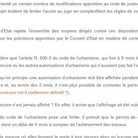
ntesté un certain nombre de modifications apportées au code de justic
jet évident de limiter l’accès au juge en complexifiant les règles de re
d’Etat rejette l’ensemble des moyens dirigés contre ces dispositi
 que les précisions apportées par le Conseil d’Etat en matière de co
idère que l’article R. 600-3 du code de l’urbanisme, qui fixe à 6 moi
ruire ou les autres autorisations d’urbanisme qui n’auraient pas fait l’ob
qu’en principe une autorisation d’urbanisme doit être affichée pendant 
urs et, au terme des 2 mois, il n’est plus possible de contester le per
struire est-il réellement définitif ?
).
ruire n’est jamais affiché ? En effet, il arrive que l’affichage ait été o
 du code de l’urbanisme pose une limite. Il prévoit que le permis de 
que dans un délai de 6 mois à compter de l’achèvement des travaux.
 la mesure où elles ferment la porte à tout recours alors qu’aucune me