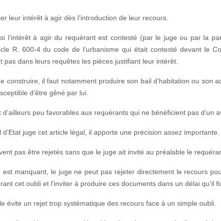
r leur intérêt à agir dès l’introduction de leur recours.
l’intérêt à agir du requérant est contesté (par le juge ou par la parti
icle
R. 600-4 du code de l’urbanisme qui était contesté devant le Con
 pas dans leurs requêtes les pièces justifiant leur intérêt.
 construire, il faut notamment produire son bail d’habitation ou son acte
sceptible d’être gêné par lui.
et d’ailleurs peu favorables aux requérants qui ne bénéficient pas d’un a
d’Etat juge cet article légal, il apporte une précision assez importante.
vent pas être rejetés sans que le juge ait invité au préalable le requéra
nte est manquant, le juge ne peut pas rejeter directement le recours pou
érant cet oubli et l’inviter à produire ces documents dans un délai qu’il fi
le évite un rejet trop systématique des recours face à un simple oubli.