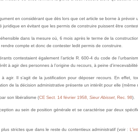
gument en considérant que dès lors que cet article se borne à prévoir un
té juridique en évitant que les permis de construire puissent être contes
préhensible dans la mesure où, 6 mois après le terme de la construction
n rendre compte et donc de contester ledit permis de construire.
rants contestaient également l’article R. 600-4 du code de l’urbanisme
rêt à agir des personnes à l’origine du recours, à peine d’irrecevabilité
êt à agir. Il s’agit de la justification pour déposer recours. En effet,
ulation de la décision administrative présente un intérêt pour elle (mêm
par son libéralisme (
CE Sect. 14 février 1958,
Sieur Abisset
, Rec. 98
).
xception au sein de position générale et se caractérise par deux spéc
t plus strictes que dans le reste du contentieux administratif (voir :
L'in